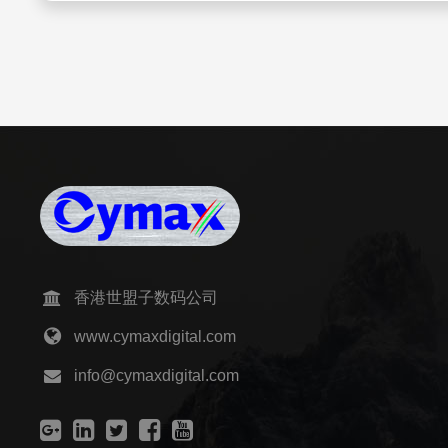
香港世盟子数码公司
www.cymaxdigital.com
info@cymaxdigital.com